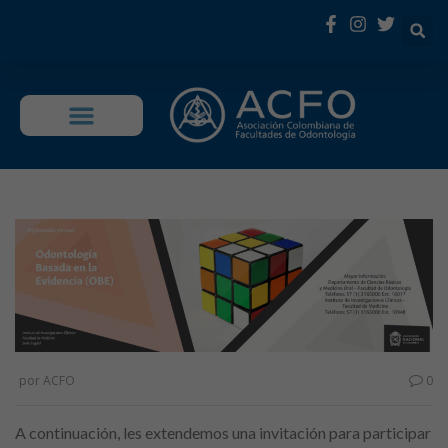
OFERTA EDUCATIVA
por
ACFO
0
A continuación, les extendemos una invitación para participar