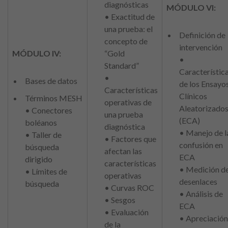
diagnósticas
MÓDULO VI:
• Exactitud de
una prueba: el
Definición de
concepto de
intervención
MÓDULO IV:
“Gold
•
Standard”
Característic
•
Bases de datos
de los Ensayo
Características
Clínicos
Términos MESH
operativas de
Aleatorizado
• Conectores
una prueba
(ECA)
boléanos
diagnóstica
• Manejo de l
• Taller de
• Factores que
confusión en
búsqueda
afectan las
ECA
dirigido
características
• Medición d
• Límites de
operativas
desenlaces
búsqueda
• Curvas ROC
• Análisis de
• Sesgos
ECA
• Evaluación
• Apreciación
de la