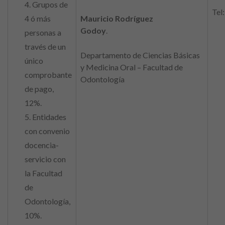
4. Grupos de
Tel
4 ó más
Mauricio Rodríguez
Godoy
.
mrodriguezgo@unal.edu.co
personas a
CO
través de un
Departamento de Ciencias Básicas
único
CO
y Medicina Oral – Facultad de
comprobante
Odontología
de pago,
12%.
5. Entidades
con convenio
docencia-
servicio con
la Facultad
de
Odontología,
10%.