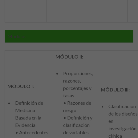
Modulos
MÓDULO II:
Proporciones,
razones,
MÓDULO I:
porcentajes y
MÓDULO III:
tasas
Definición de
• Razones de
Clasificación
Medicina
riesgo
de los diseños
Basada en la
• Definición y
en
Evidencia
clasificación
investigación
• Antecedentes
de variables
clínica