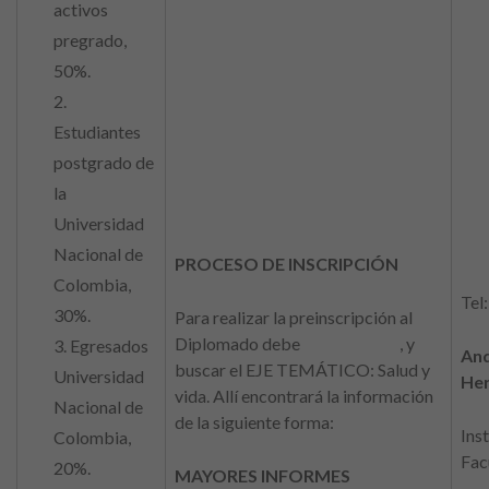
activos
pregrado,
50%.
2.
Estudiantes
postgrado de
la
Universidad
Nacional de
PROCESO DE INSCRIPCIÓN
Colombia,
Tel
30%.
Para realizar la preinscripción al
Diplomado debe
ingresar aquí
, y
3. Egresados
And
buscar el EJE TEMÁTICO: Salud y
Universidad
He
vida. Allí encontrará la información
Nacional de
de la siguiente forma:
Ins
Colombia,
Fac
20%.
MAYORES INFORMES