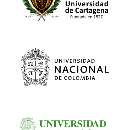
Diego Sabogal
dsabogalr@unal.edu.co
Alejandro Hurtado
alejandro.hurtado@udea.edu.co