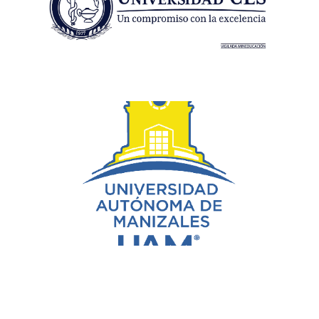
Gloria María Sandoval
gsandoval@autonoma.edu.co
Rosiris Giraldo Escobar
rosiris.giraldo@ustabuca.edu.co