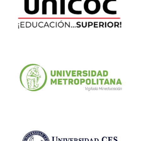
Nuhad Margarita Mattar
nu15had.mattar@unimetro.edu.co
Yasmy Quintero Moncada
yquintero@CES.EDU.CO