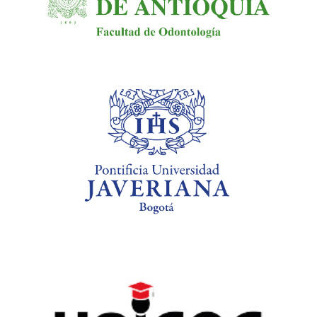
Liliana Andrea Alzate
l.alzate@javeriana.edu.co
Lizeth Paola Ramírez
sacademica.cali@unicoc.edu.co