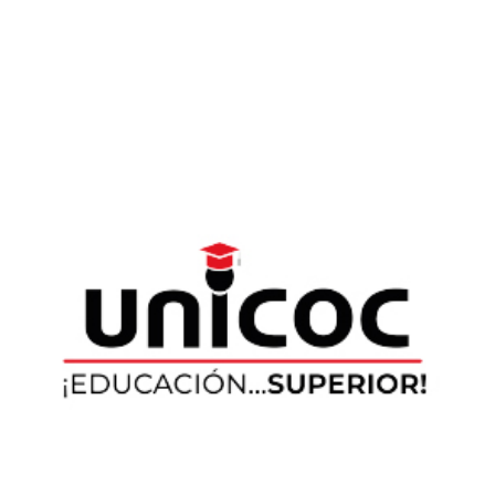
German Barahona
gbarahona@unicoc.edu.co
Natalia Fortich
natalia.fortich@curnvirtual.edu.co