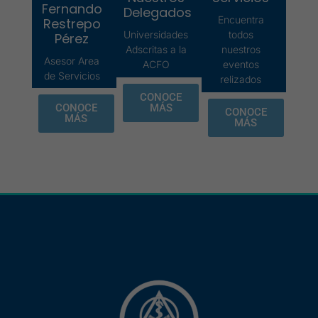
Fernando
Delegados
Encuentra
Restrepo
Universidades
todos
Pérez
Adscritas a la
nuestros
Asesor Area
ACFO
eventos
de Servicios
relizados
CONOCE
MÁS
CONOCE
CONOCE
MÁS
MÁS