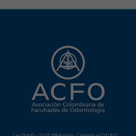
Cra 19 # 95 – 55 Of 308 Bogotá – Colombia +57 (1) 927