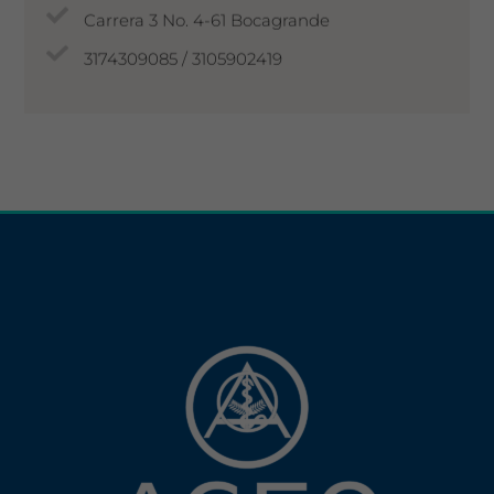
Carrera 3 No. 4-61 Bocagrande
3174309085 / 3105902419