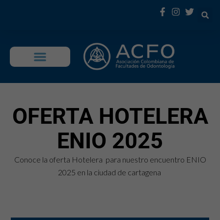
OFERTA EDUCATIVA
OFERTA HOTELERA
ENIO 2025
Conoce la oferta Hotelera para nuestro encuentro ENIO
2025 en la ciudad de cartagena