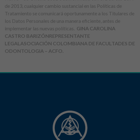
de 2013, cualquier cambio sustancial en las Políticas de
Tratamiento se comunicará oportunamente a los Titulares de
los Datos Personales de una manera eficiente, antes de
implementar las nuevas políticas.
GINA CAROLINA
CASTRO BARIZÓN
REPRESENTANTE
LEGAL
ASOCIACIÓN COLOMBIANA DE FACULTADES DE
ODONTOLOGIA – ACFO.