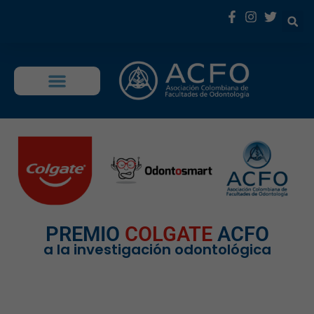
OFERTA EDUCATIVA
PREMIO
COLGATE
ACFO
a la investigación odontológica