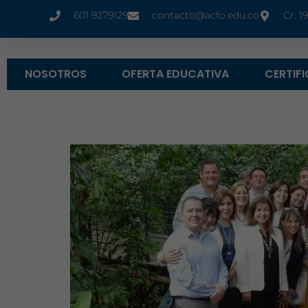
601 9279129
contacto@acfo.edu.co
Cr. 1
NOSOTROS
OFERTA EDUCATIVA
CERTIF