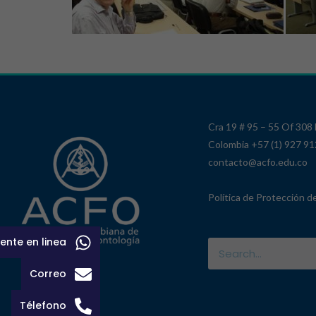
Cra 19 # 95 – 55 Of 308
Colombia +57 (1) 927 9
contacto@acfo.edu.co
Política de Protección d
ente en linea
Correo
Télefono