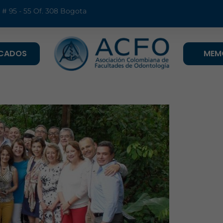
9 # 95 - 55 Of. 308 Bogota
ICADOS
MEM