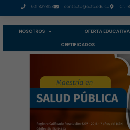
601 9279129
contacto@acfo.edu.co
Cr. 1
NOSOTROS
OFERTA EDUCATIVA
CERTIFICADOS