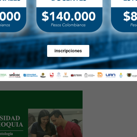
icas – Universidad CES
inscripciones
5, Extensión 1550 Asistente Decanatura Odontología e-