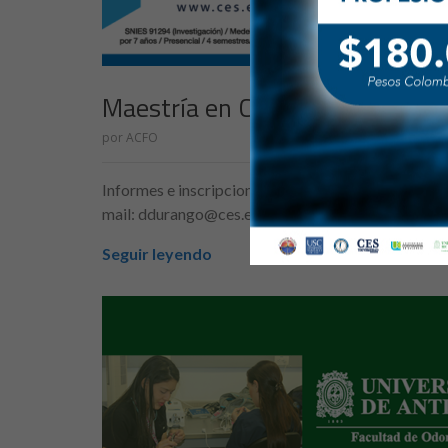
Maestría en Ciencias Odontológ
por
ACFO
Informes e inscripciones: Diana Durango 444 05 5
mail: ddurango@ces.edu.co Vínc
Seguir leyendo