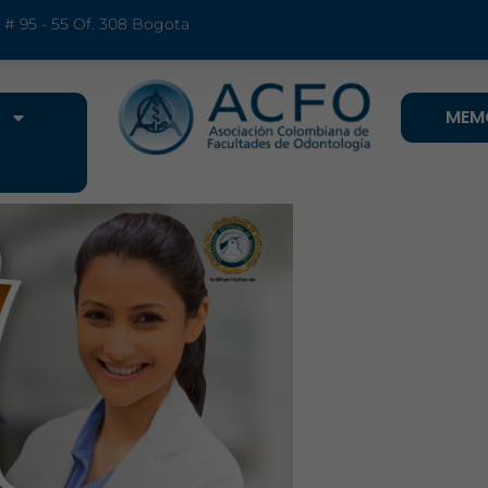
9 # 95 - 55 Of. 308 Bogota
MEM