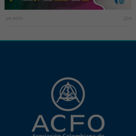
por
ACFO
0