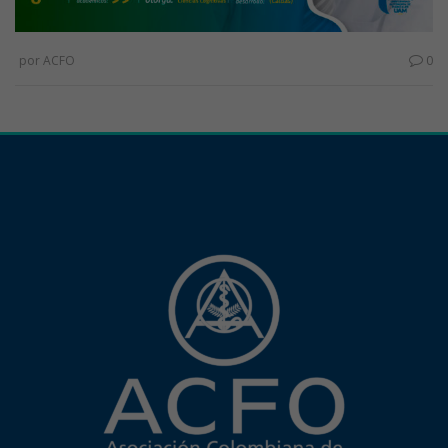
por
ACFO
0