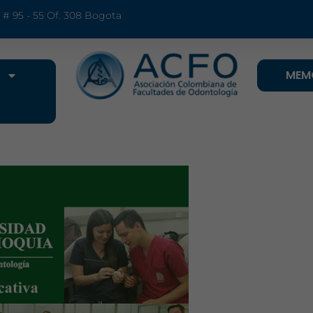
9 # 95 - 55 Of. 308 Bogota
MEM