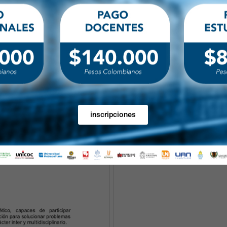
El posgrado de Especialidad Cl
formación de un especialista int
comprender al ser humano en su 
desarrollar habilidades y destre
diagnosticar y tratar alteracion
de la especialidad. Para lograr é
crítica, y la actitud investiga
del contexto, la actitud crítica
inscripciones
conocimientos.
Link para enlace
:
http://bit.l