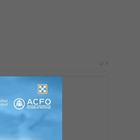
0
 en endodoncia