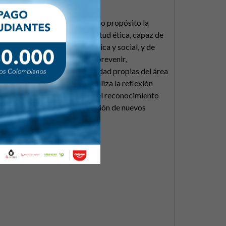
ínica en Endodoncia tiene como propósito la
egral de alta calidad, con actitud ética, capaz de
dimensión biológica, sicológica y social, y de
zas en el campo clínico para prevenir,
es y secuelas de alta complejidad propias del área
ste propósito, el posgrado utiliza la reflexión
tiva como medios que permiten el reconocimiento
 de los estudiantes y la generación de nuevos
y/2XBg6Tb