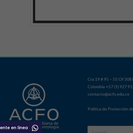
Cra 19 # 95 – 55 Of 308
Colombia +57 (1) 927 9
contacto@acfo.edu.co
Política de Protección d
ente en linea