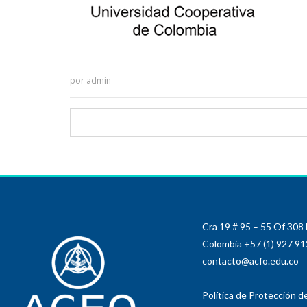
por
admin
Cra 19 # 95 – 55 Of 308
Colombia +57 (1) 927 9
contacto@acfo.edu.co
Política de Protección d