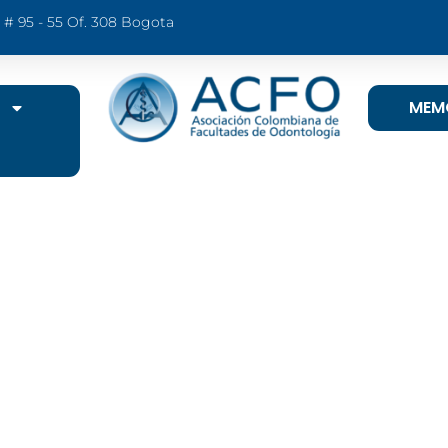
9 # 95 - 55 Of. 308 Bogota
MEM