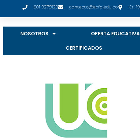
601 9279129
contacto@acfo.edu.co
Cr. 1
NOSOTROS
OFERTA EDUCATIVA
CERTIFICADOS