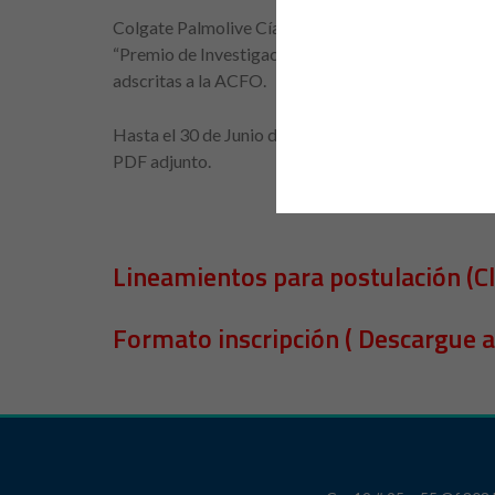
Colgate Palmolive Cía, y ACFO invitan a participar 
“Premio de Investigación Colgate-ACFO” dirigido a
adscritas a la ACFO.
Hasta el 30 de Junio de 2023 usted podrá someter s
PDF adjunto.
Lineamientos para postulación (Cli
Formato inscripción ( Descargue a