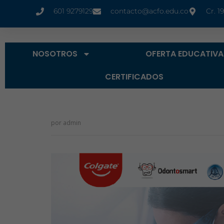
601 9279129
contacto@acfo.edu.co
Cr. 1
NOSOTROS
OFERTA EDUCATIVA
CERTIFICADOS
por
admin