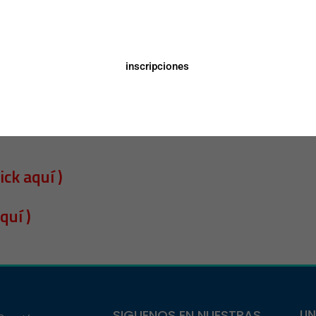
a las Facultades de Odontología, en la convocatoria para el
 grupos de investigación de las facultades de Odontología
inscripciones
us trabajos de investigación. Términos de las convocatoria en el
ck aquí )
quí )
SIGUENOS EN NUESTRAS
UN