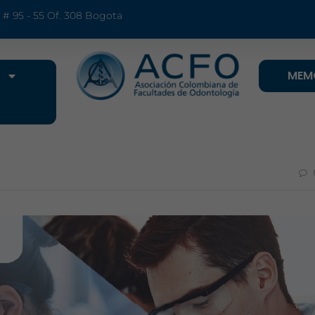
9 # 95 - 55 Of. 308 Bogota
MEM