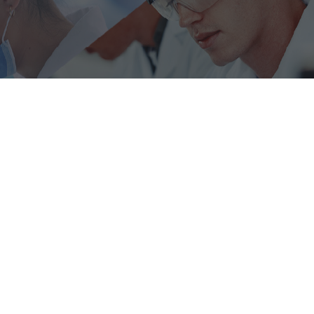
la investigación odontológica
ltades de odontología adscritas a la ACFO.