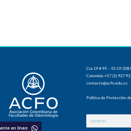
Cra 19 # 95 – 55 Of 308
Colombia +57 (1) 927 9
contacto@acfo.edu.co
Política de Protección d
ente en linea