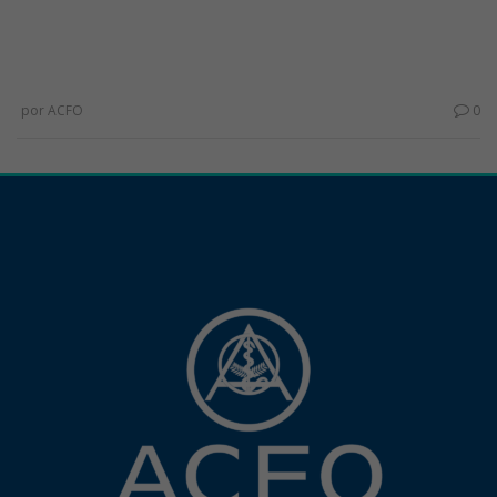
por
ACFO
0